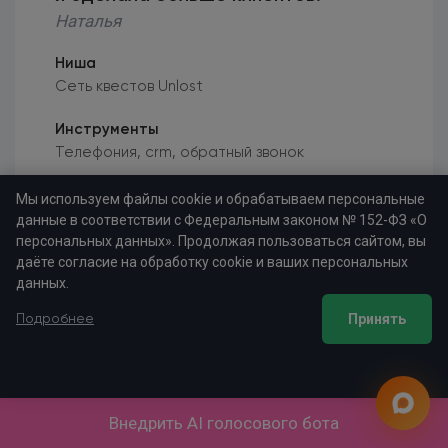
Наталья
Ниша
Сеть квестов Unlost
Инструменты
Телефония, crm, обратный звонок
Результаты
Мы используем файлы cookie и обрабатываем персональные
Больше стало приходить клиентов и играть в
данные в соответствии с Федеральным законом № 152-ФЗ «О
персональных данных». Продолжая пользоваться сайтом, вы
квесты
даёте согласие на обработку cookie и ваших персональных
данных.
Опубликовано
22.07.2018
Принять
Подробнее
Перепробовала много разных сервисов ip
телефонии и, то в одном не хватает что-
то, то в другом неадекватно стоит, то в
Внедрить AI голосового бота
третьим замучаешься соединять один