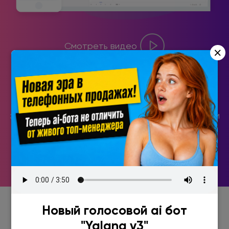
Смотреть видео
×
CRM система, которой не нужно обучать
менеджеров по продажам. Всё безумно просто и
логично! Например, невозможно пропустить
задачу, так как уведомление о ней придет звонком
на телефон.
Новый голосовой ai бот
"Yalana v3"