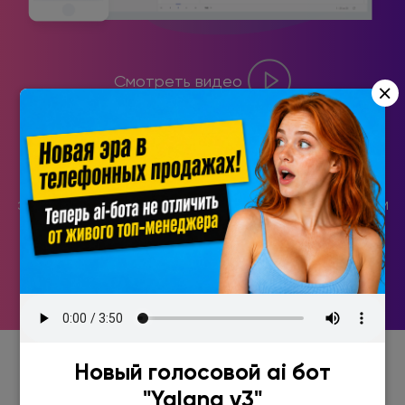
Смотреть видео
×
CRM система, которой не нужно обучать
менеджеров по продажам. Всё безумно просто и
логично! Например, невозможно пропустить
задачу, так как уведомление о ней придет звонком
на телефон.
Новый голосовой ai бот
"Yalana v3"