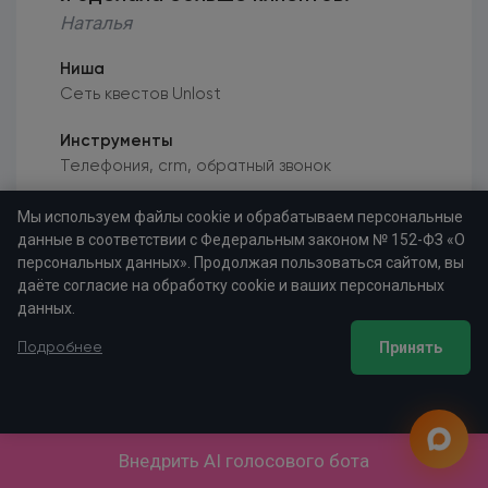
Наталья
Ниша
Сеть квестов Unlost
Инструменты
Телефония, crm, обратный звонок
Результаты
Мы используем файлы cookie и обрабатываем персональные
Больше стало приходить клиентов и играть в
данные в соответствии с Федеральным законом № 152-ФЗ «О
персональных данных». Продолжая пользоваться сайтом, вы
квесты
даёте согласие на обработку cookie и ваших персональных
данных.
Опубликовано
22.07.2018
Принять
Подробнее
Перепробовала много разных сервисов ip
телефонии и, то в одном не хватает что-
то, то в другом неадекватно стоит, то в
Внедрить AI голосового бота
третьим замучаешься соединять один