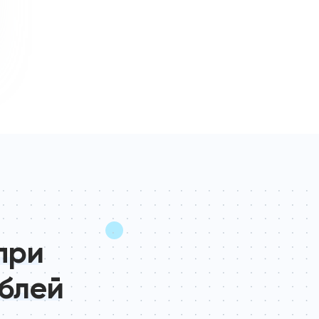
при
ублей