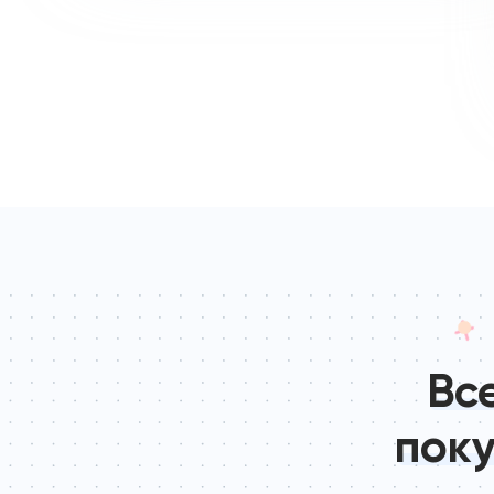
Вс
поку