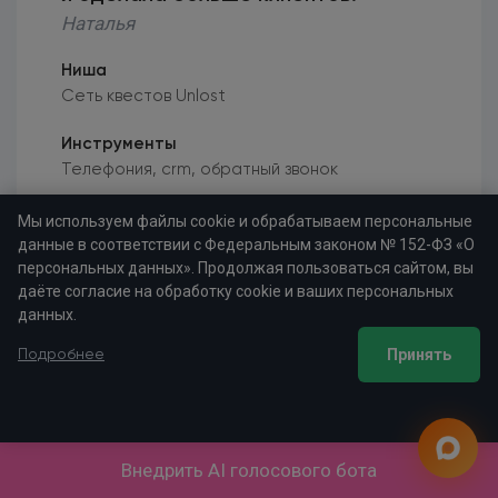
Наталья
Ниша
Сеть квестов Unlost
Инструменты
Телефония, crm, обратный звонок
Результаты
Мы используем файлы cookie и обрабатываем персональные
Больше стало приходить клиентов и играть в
данные в соответствии с Федеральным законом № 152-ФЗ «О
персональных данных». Продолжая пользоваться сайтом, вы
квесты
даёте согласие на обработку cookie и ваших персональных
данных.
Опубликовано
22.07.2018
Принять
Подробнее
Перепробовала много разных сервисов ip
телефонии и, то в одном не хватает что-
то, то в другом неадекватно стоит, то в
Внедрить AI голосового бота
третьим замучаешься соединять один