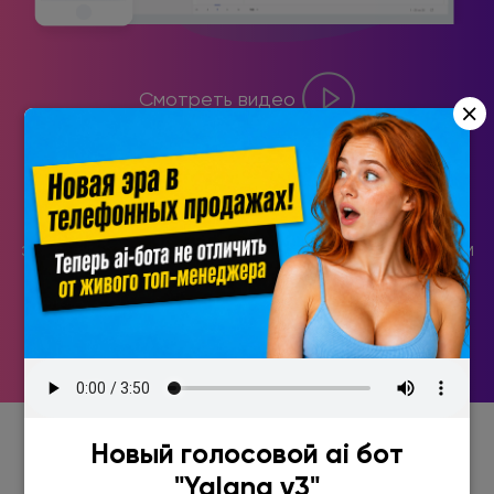
Смотреть видео
×
CRM система, которой не нужно обучать
менеджеров по продажам. Всё безумно просто и
логично! Например, невозможно пропустить
задачу, так как уведомление о ней придет звонком
на телефон.
Новый голосовой ai бот
"Yalana v3"