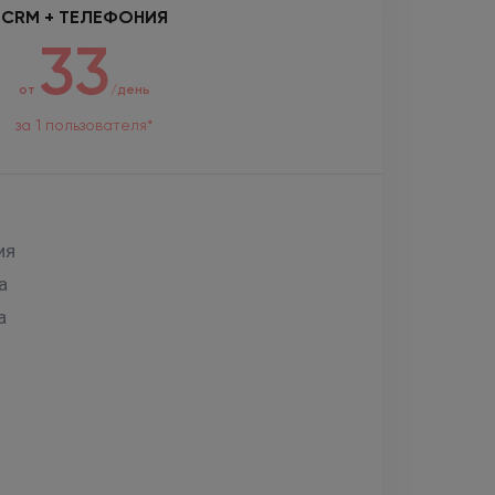
CRM + ТЕЛЕФОНИЯ
33
от
/день
за 1 пользователя*
ия
а
а
й