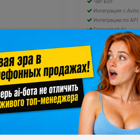
Чат-Бот
Интеграция с Avito
Интеграции по API
Голосовой AI
Помощь по ИИ
Оперативная подд
Индивидуальная ц
от объема пакета абонентской платы (количества опла
акет —
в Zoom с промт
проконсультируетесь на встрече