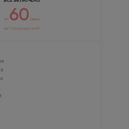
ВСЕ ВКЛЮЧЕНО
60
от
/день
за 1 пользователя*
ия
та
ка
й