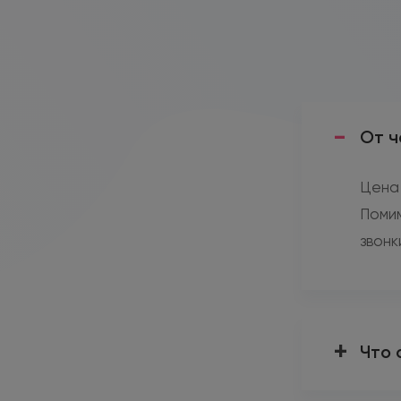
От ч
Цена 
Помим
звонк
Что 