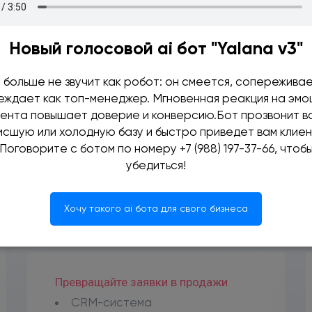
Новый голосовой ai бот "Yalana v3"
 больше не звучит как робот: он смеется, сопереживае
еждает как топ-менеджер. Мгновенная реакция на эмо
иента повышает доверие и конверсию.Бот прозвонит в
исшую или холодную базу и быстро приведет вам клиен
ОЗМОЖНОСТИ LPT
Поговорите с ботом по номеру +7 (988) 197-37-66, чтоб
убедиться!
ВКЛЮЧЕНЫ В ТАРИФ ОТ 1200 руб.
Хочу такого ai бота для свого бизнеса
Превращайте заявки в продажи
CRM-система