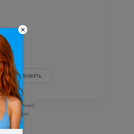
×
ержка
ена
Попробовать
чиваемых дней)
-инженером