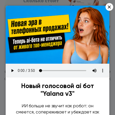
×
LPTracker позволяет настроить для входящих
обращений с telegtam, whatsapp автоматические
ответы на повторяющиеся вопросы, например: как
Новый голосовой ai бот
проехать, время работы, сколько стоит, чем
"Yalana v3"
отличается продукт и т.д.
ИИ больше не звучит как робот: он
смеется, сопереживает и убеждает как