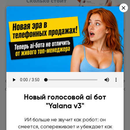
×
LPTracker позволяет настроить для входящих
обращений с telegtam, whatsapp автоматические
ответы на повторяющиеся вопросы, например: как
Новый голосовой ai бот
проехать, время работы, сколько стоит, чем
"Yalana v3"
отличается продукт и т.д.
ИИ больше не звучит как робот: он
смеется, сопереживает и убеждает как