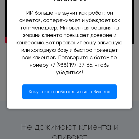
ИИ больше не звучит как робот: он
смеется, сопереживает и убеждает как
топ-менеджер. Мгновенная реакция на
эмоции клиента повышает доверие и
конверсию.Бот прозвонит вашу зависшую
или холодную базу и быстро приведет
вам клиентов. Поговорите с ботом по
Пример, когда менеджера не предупредили о
номеру +7 (988) 197-37-66, чтобы
новых заявках по идентификации и просто
убедиться!
включили.
Хочу такого ai бота для свого бизнеса
Не дожимают клиента и
сливают