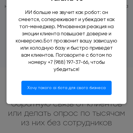
недозвоны клиентам? Настройте робота, сначала
ИИ больше не звучит как робот: он
он позвонит клиенту и если клиент ответил, то
смеется, сопереживает и убеждает как
только тогда будет соединение с сотрудником.
топ-менеджер. Мгновенная реакция на
эмоции клиента повышает доверие и
конверсию.Бот прозвонит вашу зависшую
или холодную базу и быстро приведет
вам клиентов. Поговорите с ботом по
номеру +7 (988) 197-37-66, чтобы
убедиться!
Хочу такого ai бота для свого бизнеса
Робот может собирать
обратную связь от клиентов
или делать опрос по тысячам
из них без сотрудников