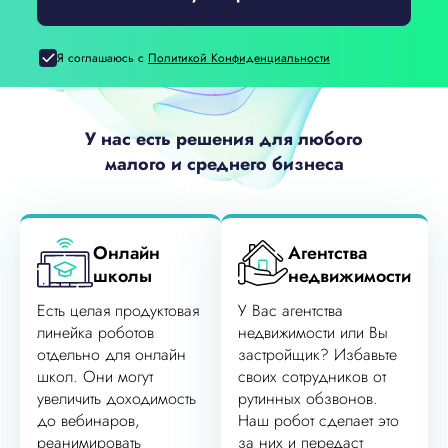
Я соглашаюсь с
Политикой Конфиденциальности
У нас есть решения для любого
малого и среднего бизнеса
Онлайн
Агентства
школы
недвижимости
Есть целая продуктовая
У Вас агентства
линейка роботов
недвижимости или Вы
отдельно для онлайн
застройщик? Избавьте
школ. Они могут
своих сотрудников от
увеличить доходимость
рутинных обзвонов.
до вебинаров,
Наш робот сделает это
реанимировать
за них и передаст