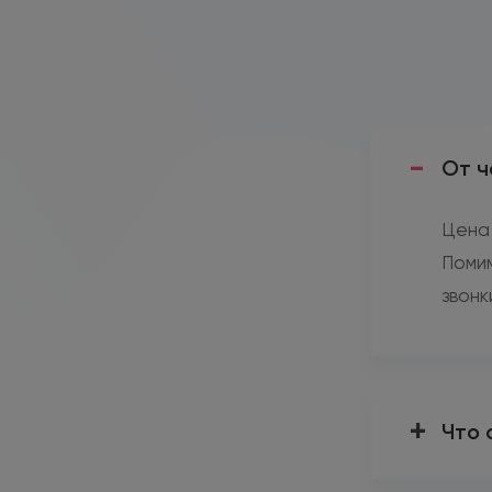
От ч
Цена 
Помим
звонк
Что 