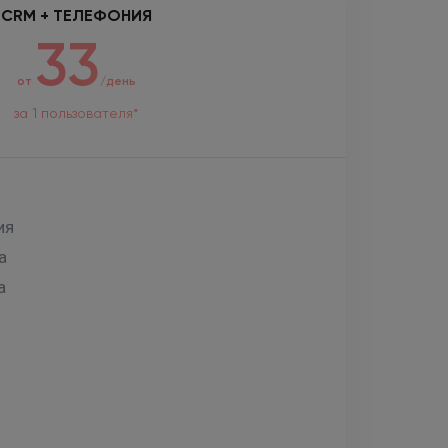
CRM + ТЕЛЕФОНИЯ
33
от
/день
за 1 пользователя*
ия
а
а
й