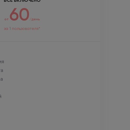
ВСЕ ВКЛЮЧЕНО
60
от
/день
за 1 пользователя*
ия
та
ка
й