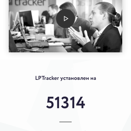
LPTracker установлен на
51314