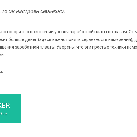
то он настроен серьезно.
но говорить о повышении уровня заработной платы по шагам. От 
осит больше денег (здесь важно понять серьезность намерений), 
ышения зарабатной плваты. Уверены, что эти простые техники помо
и.
ом
KER
йта