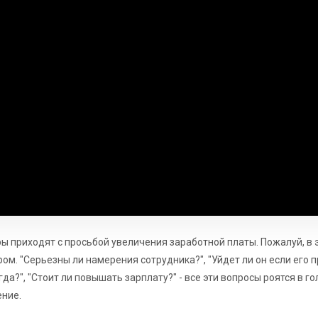
ы приходят с просьбой увеличения заработной платы. Пожалуй, в 
м. "Серьезны ли намерения сотрудника?", "Уйдет ли он если его п
да?", "Стоит ли повышать зарплату?" - все эти вопросы роятся в г
ние.