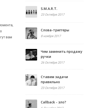
S.M.A.R.T.
23 Октября 2017
момента,
Слова-триггеры
до
8 ноября 2017
гут вам
Чем заменить продажу
ручки
26 Октября 2017
Ставим задачи
правильно
23 Октября 2017
Callback - зло?